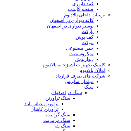
کمد دایوری
صفحه کابینت
تزیینات داخلی پالادیوم
کاغذ دیواری در اصفهان
پوستر دیواری در اصفهان
پارکت
کف پوش
موکت
چمن مصنوعی
میکروسمنت
دیوارپوش
کلینیک تجهیزات آشپزخانه پالادیوم
املاک پالادیوم
شرکت های طرف قرارداد
مبلمان ساویس
سنگ
سنگ در اصفهان
سنگ تراورتن
تراورتن عباس آباد
تراورتن کاشان
سنگ گرانیت
سنگ مرمریت
سنگ پله