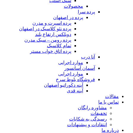
سنگ اسلب
محصولات
پرده سرا
پرده در اصفهان
پرده اسپرت و مدرن
پرده نئو کلاسیک​ در اصفهان
دوبلکس ارتفاع بلند
پرده رومن – سبک مدرن
تمام کلاسیک
پرده اتاق خواب مستر
آتا درب
موارد اجرایی
آسمان آسانسور
موارد اجرایی
فروشگاه بلوط سرخ
آینه دکوراتیو اصفهان
آینه قدی
مقالات
تماس با ما
مشاوره رایگان
تخفیفات
رسیدگی به شکایات
انتقادات و پیشنهادات
درباره ما