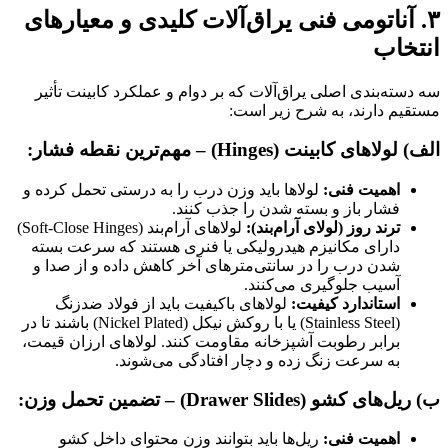
تومی فنی یراق‌آلات کلیدی و معیارهای
ب
بندی اصلی یراق‌آلات که بر دوام و عملکرد کابینت تأثیر
ارند، به شرح زیر است:
لاهای کابینت
(Hinges) –
مهم‌ترین نقطه فشار
:
میت فنی
:
لولاها باید وزن درب را به درستی تحمل کرده و
ار باز و بسته شدن را جذب کنند.
د روز (لولای آرام‌بند)
:
لولاهای آرام‌بند (Soft-Close Hinges)
رای مکانیزم هیدرولیکی یا فنری هستند که سرعت بسته
ن درب را در سانتی‌مترهای آخر کاهش داده و از صدا و
یب جلوگیری می‌کنند.
تاندارد کیفیت
:
لولاهای باکیفیت باید از فولاد ضدزنگ
(Stainless Steel) یا با روکش نیکل (Nickel Plated) باشند تا در
ابر رطوبت آشپزخانه مقاومت کنند. لولاهای ارزان قیمت،
 سرعت زنگ زده و دچار افتادگی می‌شوند.
‌های کشو
(Drawer Slides) –
تضمین تحمل وزن
:
میت فنی
:
ریل‌ها باید بتوانند وزن محتوای داخل کشو