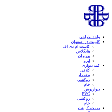
حد طراحی
بینت در اصفهان
کابینت ام دی اف
هایگلاس
ممبران
انزو
د دیواری
کلافی
بدنه دار
روکشی
خام
وارپوش
PVC
روکشی
خام
حه کابینت