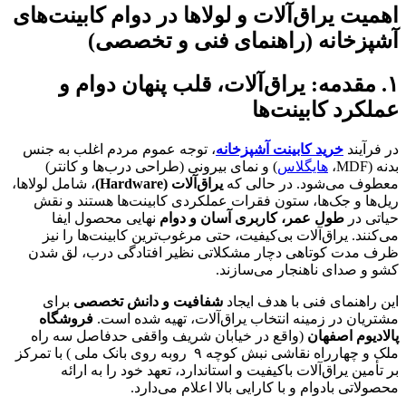
یراق‌آلات و لولاها در دوام کابینت‌های
انه (راهنمای فنی و تخصصی)
مه: یراق‌آلات، قلب پنهان دوام و
 کابینت‌ها
د
خرید کابینت آشپزخانه
، توجه عموم مردم اغلب به جنس
هایگلاس
) و نمای بیرونی (طراحی درب‌ها و کانتر)
ی‌شود. در حالی که
یراق‌آلات
(Hardware)
، شامل لولاها،
 جک‌ها، ستون فقرات عملکردی کابینت‌ها هستند و نقش
ر
طول عمر، کاربری آسان و دوام
نهایی محصول ایفا
 یراق‌آلات بی‌کیفیت، حتی مرغوب‌ترین کابینت‌ها را نیز
 کوتاهی دچار مشکلاتی نظیر افتادگی درب، لق شدن
ای ناهنجار می‌سازند.
مای فنی با هدف ایجاد
شفافیت و دانش تخصصی
برای
در زمینه انتخاب یراق‌آلات، تهیه شده است.
فروشگاه
 اصفهان
(واقع در خیابان شریف واقفی حدفاصل سه راه
ملک‌ و چهارراه نقاشی نبش کوچه ۹ روبه روی بانک‌ ملی ) با تمرکز
یراق‌آلات باکیفیت و استاندارد، تعهد خود را به ارائه
بادوام و با کارایی بالا اعلام می‌دارد.