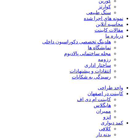
کورین
کوارتز
سنگ طبیعی
ونه های اجرا شده
اسبه آنلاین
الات کابینت
باره ما
هلدینگ تخصصی دکوراسیون داخلی
نمایشگاه ها
مجله ساختمانی پالادیوم
رزومه
ساختار اداری
انتقادات و پیشنهادات
رسیدگی به شکایات
حد طراحی
بینت در اصفهان
کابینت ام دی اف
هایگلاس
ممبران
انزو
د دیواری
کلافی
بدنه دار