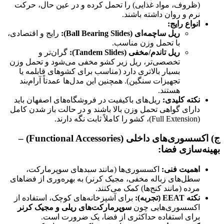
روف، مواد غذایی) را تحمل کرده و در عین حال، حرکت
م و روان داشته باشند.
واع رایج
:
ریل ساچمه‌ای
(Ball Bearing Slides):
رایج و اقتصادی،
با تحمل وزن مناسب.
ریل تاندم/مخفی
(Tandem Slides):
گران‌تر و
تخصصی‌تر، ریل زیر کشو مخفی می‌شود و تحمل وزن
بسیار بالاتری دارد (مناسب برای کشوهای قابلمه یا
تجهیزات سنگین). همچنین این مدل‌ها عمدتاً آرام‌بند
هستند.
ته کلیدی
:
ریل‌های باکیفیت در فروشگاه‌های اصفهان باید
رای گواهی تحمل وزن بالا باشند و در حالت باز شدن کامل
سوری‌های داخلی
(Functional Accessories) –
ازی فضا
:
میت فنی
:
اکسسوری‌ها (مانند سبدهای سوپرمارکت،
ل‌های زباله مخفی، مجیک کرنر) به بهره‌وری از فضاهای
ده (مانند کنج‌ها) کمک می‌کنند.
ته
EEAT (
تجربه
):
برای آشپزخانه‌های کوچک، استفاده از
سسوری‌هایی چون
سوپرمارکت‌های ریلی و مجیک کرنر
ای استفاده حداکثری از فضا، یک ضرورت است.