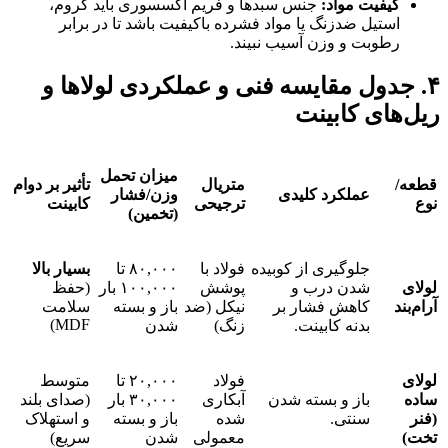
فیت مواد
:
جنس سبدها و فریم اکسسوری باید کروم،
تیل ضدزنگ یا مواد فشرده باکیفیت باشد تا در برابر
وبت و وزن آسیب نبیند.
ل مقایسه فنی و عملکردی لولاها و
ی کابینت
میزان تحمل
متریال
تأثیر بر دوام
عملکرد کلیدی
وزن/فشار
ترجیحی
کابینت
(تخمین)
جلوگیری از کوبیده
فولاد با
۸۰,۰۰۰ تا
بسیار بالا
شدن درب و
پوشش
۱۰۰,۰۰۰ بار
(حفظ
کاهش فشار بر
نیکل (ضد
باز و بسته
سلامت
MDF)
بدنه کابینت.
زنگ)
شدن
فولاد
۲۰,۰۰۰ تا
متوسط
باز و بسته شدن
آبکاری
۳۰,۰۰۰ بار
(صدای بلند
سنتی.
شده
باز و بسته
و استهلاک
معمولی
شدن
سریع)