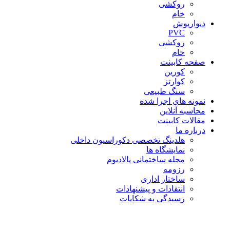
روکشی
خام
وارپوش
PVC
روکشی
خام
حه کابینت
کورین
کوارتز
سنگ طبیعی
ونه های اجرا شده
اسبه آنلاین
الات کابینت
باره ما
هلدینگ تخصصی دکوراسیون داخلی
نمایشگاه ها
مجله ساختمانی پالادیوم
رزومه
ساختار اداری
انتقادات و پیشنهادات
رسیدگی به شکایات
منو