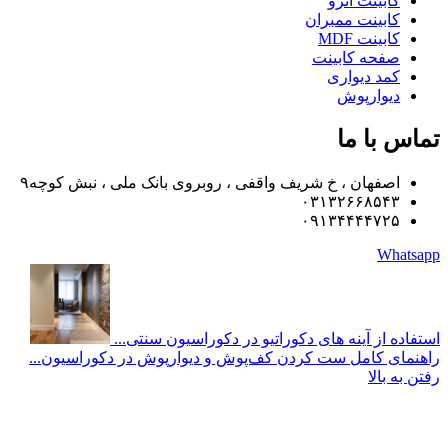
بینت انزو
بینت ممبران
ینت MDF
حه کابینت
د دیواری
وارپوش
ا ما
فهان ، خ شریف واقفی ، روبروی بانک ملی ، نبش کوچه۹
۰۳۱۳۲۶۶۸۵
۰۹۱۳۴۴۴۴۷
W
از آینه های دکوراتیو در دکوراسیون سنتی...
 کامل ست کردن کف‌پوش و دیوارپوش در دکوراسیون...
الا