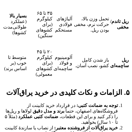
۳۵ تا ۶۵
بسیار بالا
تحمل وزن بالا،
آلیاژهای
کیلوگرم
م/
(عملکرد
حرکت نرم، مخفی
فولادی
(برای
طولانی‌مدت
بودن ریل.
مستحکم
کشوهای
کشوها)
سنگین)
۲۰ تا ۴۵
آلومینیوم
کیلوگرم
متوسط تا
باز شدن کامل
و فولاد
(برای
خوب (بر
ی
کشو، نصب آسان.
ساچمه‌ای
کشوهای
اساس برند)
معمولی)
امات
و
نکات کلیدی در خرید یراق‌آلات
جه به ضمانت کتبی
:
در قرارداد خرید کابینت از
وشگاه‌های اصفهان، حتماً
برند و مدل دقیق
لولاها و ریل‌ها
 ذکر کنید و برای این قطعات،
ضمانت کتبی عملکرد
(مثلاً ۵
.
ید یراق‌آلات از فروشنده معتبر
:
از نصاب یا سازندۀ کابینت