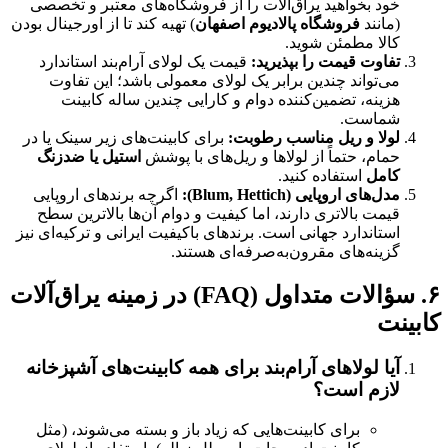
د بخواهید یراق‌آلات را از فروشگاه‌های معتبر و تخصصی
انند
فروشگاه پالادیوم اصفهان
) تهیه کند تا از اورجینال بودن
لا مطمئن شوید.
اوت قیمت را بپذیرید
:
قیمت یک لولای آرام‌بند استاندارد
‌تواند چندین برابر یک لولای معمولی باشد؛ این تفاوت
ینه، تضمین‌کننده دوام و کارایی چندین ساله کابینت
است.
لا و ریل مناسب رطوبت
:
برای کابینت‌های زیر سینک یا در
ام، حتماً از لولاها و ریل‌های با پوشش
استیل یا ضدزنگ
مل
استفاده کنید.
ل‌های اروپایی
(Blum, Hettich):
اگرچه برندهای اروپایی
مت بالاتری دارند، اما کیفیت و دوام آن‌ها بالاترین سطح
تاندارد جهانی است. برندهای باکیفیت ایرانی و ترکیه‌ای نیز
ینه‌های مقرون‌به‌صرفه‌ای هستند.
لات متداول
(FAQ)
در زمینه یراق‌آلات
ت
ا لولاهای آرام‌بند برای همه کابینت‌های آشپزخانه
زم است؟
برای کابینت‌هایی که زیاد باز و بسته می‌شوند، (مثل