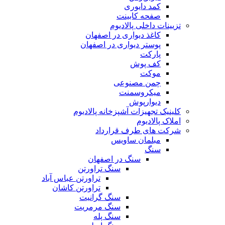
کمد دایوری
صفحه کابینت
تزیینات داخلی پالادیوم
کاغذ دیواری در اصفهان
پوستر دیواری در اصفهان
پارکت
کف پوش
موکت
چمن مصنوعی
میکروسمنت
دیوارپوش
کلینیک تجهیزات آشپزخانه پالادیوم
املاک پالادیوم
شرکت های طرف قرارداد
مبلمان ساویس
سنگ
سنگ در اصفهان
سنگ تراورتن
تراورتن عباس آباد
تراورتن کاشان
سنگ گرانیت
سنگ مرمریت
سنگ پله