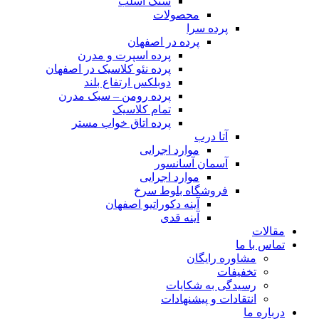
سنگ اسلب
محصولات
پرده سرا
پرده در اصفهان
پرده اسپرت و مدرن
پرده نئو کلاسیک​ در اصفهان
دوبلکس ارتفاع بلند
پرده رومن – سبک مدرن
تمام کلاسیک
پرده اتاق خواب مستر
آتا درب
موارد اجرایی
آسمان آسانسور
موارد اجرایی
فروشگاه بلوط سرخ
آینه دکوراتیو اصفهان
آینه قدی
مقالات
تماس با ما
مشاوره رایگان
تخفیفات
رسیدگی به شکایات
انتقادات و پیشنهادات
درباره ما