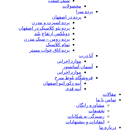
سنگ اسلب
محصولات
پرده سرا
پرده در اصفهان
پرده اسپرت و مدرن
پرده نئو کلاسیک​ در اصفهان
دوبلکس ارتفاع بلند
پرده رومن – سبک مدرن
تمام کلاسیک
پرده اتاق خواب مستر
آتا درب
موارد اجرایی
آسمان آسانسور
موارد اجرایی
فروشگاه بلوط سرخ
آینه دکوراتیو اصفهان
آینه قدی
مقالات
تماس با ما
مشاوره رایگان
تخفیفات
رسیدگی به شکایات
انتقادات و پیشنهادات
درباره ما