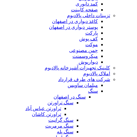
کمد دایوری
صفحه کابینت
تزیینات داخلی پالادیوم
کاغذ دیواری در اصفهان
پوستر دیواری در اصفهان
پارکت
کف پوش
موکت
چمن مصنوعی
میکروسمنت
دیوارپوش
کلینیک تجهیزات آشپزخانه پالادیوم
املاک پالادیوم
شرکت های طرف قرارداد
مبلمان ساویس
سنگ
سنگ در اصفهان
سنگ تراورتن
تراورتن عباس آباد
تراورتن کاشان
سنگ گرانیت
سنگ مرمریت
سنگ پله