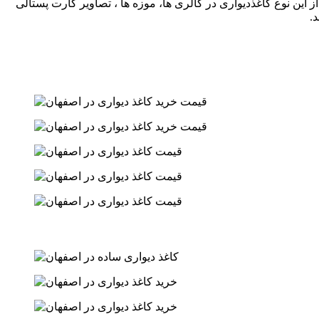
ین نوع کاغذدیواری در گالری ها، موزه ها ، تصاویر کارت پستالی
د.