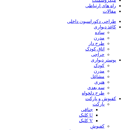
میکروسمنت
راه های ارتباطی
مقالات
طراحی دکوراسیون داخلی
کاغذ دیواری
ساده
مدرن
طرح دار
اتاق کودک
حراجی
پوستر دیواری
کودک
مدرن
مشاغل
هنری
سه بعدی
طرح دلخواه
کفپوش و پارکت
پارکت
جناقی
U کلیک
V کلیک
کفپوش