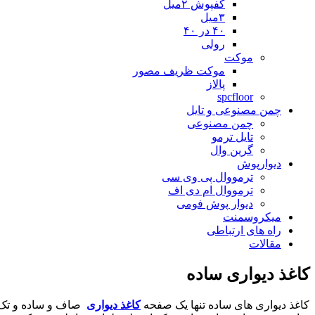
کفپوش ۲میل
۳میل
۴۰ در ۴۰
رولی
موکت
موکت ظریف مصور
پالاز
spcfloor
چمن مصنوعی و تایل
چمن مصنوعی
تایل ترمو
گرین وال
دیوارپوش
ترمووال پی وی سی
ترمووال ام دی اف
دیوار پوش فومی
میکروسمنت
راه های ارتباطی
مقالات
کاغذ دیواری ساده
کاغذ دیواری های ساده تنها یک صفحه
کاغذ دیواری
صاف و ساده و تک ر