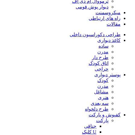
ترمووال ام دی اف
دیوار پوش فومی
میکروسمنت
راه های ارتباطی
مقالات
طراحی دکوراسیون داخلی
کاغذ دیواری
ساده
مدرن
طرح دار
اتاق کودک
حراجی
پوستر دیواری
کودک
مدرن
مشاغل
هنری
سه بعدی
طرح دلخواه
کفپوش و پارکت
پارکت
جناقی
U کلیک