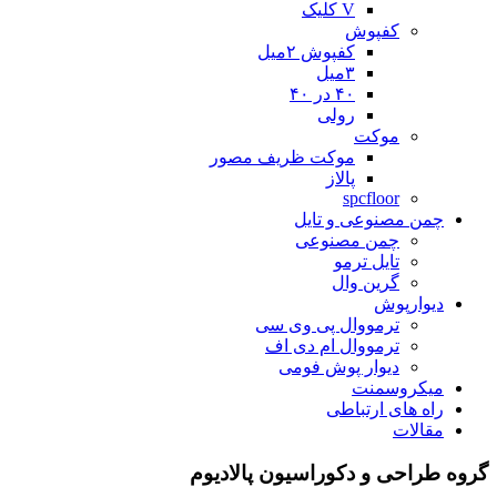
V کلیک
کفپوش
کفپوش ۲میل
۳میل
۴۰ در ۴۰
رولی
موکت
موکت ظریف مصور
پالاز
spcfloor
چمن مصنوعی و تایل
چمن مصنوعی
تایل ترمو
گرین وال
دیوارپوش
ترمووال پی وی سی
ترمووال ام دی اف
دیوار پوش فومی
میکروسمنت
راه های ارتباطی
مقالات
گروه طراحی و دکوراسیون پالادیوم