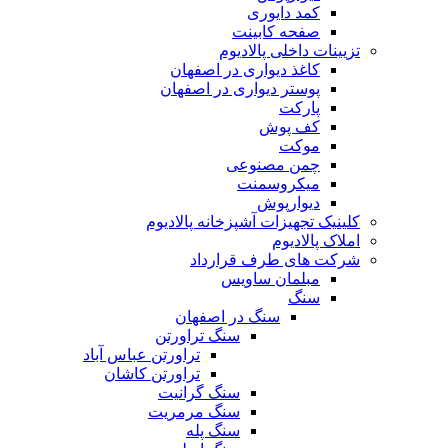
کمد دایوری
صفحه کابینت
تزیینات داخلی پالادیوم
کاغذ دیواری در اصفهان
پوستر دیواری در اصفهان
پارکت
کف پوش
موکت
چمن مصنوعی
میکروسمنت
دیوارپوش
کلینیک تجهیزات آشپزخانه پالادیوم
املاک پالادیوم
شرکت های طرف قرارداد
مبلمان ساویس
سنگ
سنگ در اصفهان
سنگ تراورتن
تراورتن عباس آباد
تراورتن کاشان
سنگ گرانیت
سنگ مرمریت
سنگ پله