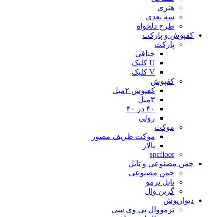
هنری
سه بعدی
طرح دلخواه
کفپوش و پارکت
پارکت
جناقی
U کلیک
V کلیک
کفپوش
کفپوش ۲میل
۳میل
۴۰ در ۴۰
رولی
موکت
موکت ظریف مصور
پالاز
spcfloor
چمن مصنوعی و تایل
چمن مصنوعی
تایل ترمو
گرین وال
دیوارپوش
ترمووال پی وی سی