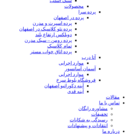
سنگ اسلب
محصولات
پرده سرا
پرده در اصفهان
پرده اسپرت و مدرن
پرده نئو کلاسیک​ در اصفهان
دوبلکس ارتفاع بلند
پرده رومن – سبک مدرن
تمام کلاسیک
پرده اتاق خواب مستر
آتا درب
موارد اجرایی
آسمان آسانسور
موارد اجرایی
فروشگاه بلوط سرخ
آینه دکوراتیو اصفهان
آینه قدی
مقالات
تماس با ما
مشاوره رایگان
تخفیفات
رسیدگی به شکایات
انتقادات و پیشنهادات
درباره ما